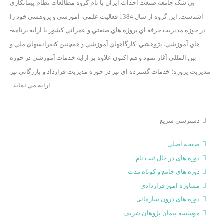
بی ­شک جامعه صنعت احداث ايران با نام گروه مطالعات نظام پيمانکاري
آشناست. اين گروه از سال 1384 فعاليت علمي، آموزشي و پژوهشي خود را
در حوزه مديريت حرفه اي پروژه هاي صنعتي و عمراني کشور با ارايه برنامه­
هاي آموزشي، پژوهشي، کارگاه­هاي آموزشي و همچنين کنفرانس­هاي ملي و
بين­ المللي آغاز نمود و هم اکنون علاوه بر ارايه خدمات آموزشي در حوزه
مديريت پروژه؛ خدمات گسترده اي نيز در حوزه مديريت قرارداد و بازرگاني نيز
ارايه مي­ نمايد.
دسترسی سریع
صفحه اصلی
دوره های در حال ثبت نام
دوره‌ های جامع و کوتاه مدت
مشاوره امور قراردادی
دوره های درون سازمانی
موسسه پیمان پژوهان شریف