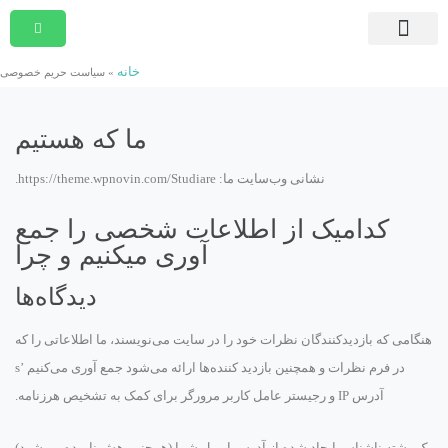
صفحه اصلی
دوره های در حال ثبت نام
دوره های جامع و کوتاه مدت
مشاوره امور قراردادی
دوره های درون سازمانی
موسسه پیمان پژوهان شریف
بسته ها و آرشیو برنامه ها
تماس با ما
خانه
»
سیاست حریم خصوصی
ما که هستیم
نشانی وب‌سایت ما: https://theme.wpnovin.com/Studiare.
کدامیک از اطلاعات شخصی را جمع
آوری میکنیم و چرا
دیدگاه‌ها
هنگامی که بازدیدکنندگان نظرات خود را در سایت می‌نویسند، ما اطلاعاتی را که
در فرم نظرات و همچنین بازدید کننده‌ها ارائه می‌شود جمع آوری می‌کنیم ’s
آدرس IP و رجیستر عامل کاربر مرورگر برای کمک به تشخیص هرزنامه.
یک رشته ناشناس ایجاد شده از آدرس ایمیل شما (همچنین هش نامیده می‌شود)