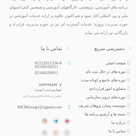
برنامه­ هاي آموزشي، پژوهشي، کارگاه­هاي آموزشي و همچنين کنفرانس­هاي
ملي و بين­ المللي آغاز نمود و هم اکنون علاوه بر ارايه خدمات آموزشي در
حوزه مديريت پروژه؛ خدمات گسترده اي نيز در حوزه مديريت قرارداد و
بازرگاني نيز ارايه مي­ نمايد.
دسترسی سریع
تماس با ما
صفحه اصلی
02122911556-8
02166530311
دوره های در حال ثبت نام
02166536911
دوره‌ های جامع و کوتاه مدت
09۳۶۹۹۸۴۲۰۷
مشاوره امور قراردادی
شهبازپور (مدیر آموزش)
تماس در ساعات اداری و غیر اداری​
دوره های درون سازمانی
موسسه پیمان پژوهان شریف
RICMGroup{@}gmail.com
بسته ها و آرشیو برنامه ها
درباره ما
تماس با ما