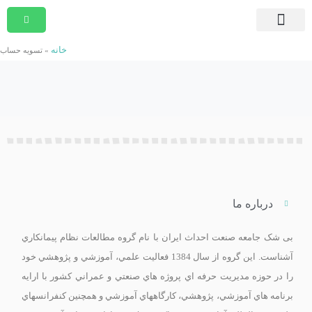
صفحه اصلی
دوره های در حال ثبت نام
دوره های جامع و کوتاه مدت
مشاوره امور قراردادی
دوره های درون سازمانی
موسسه پیمان پژوهان شریف
بسته ها و آرشیو برنامه ها
تماس با ما
خانه
»
تسویه حساب
درباره ما
بی ­شک جامعه صنعت احداث ايران با نام گروه مطالعات نظام پيمانکاري
آشناست. اين گروه از سال 1384 فعاليت علمي، آموزشي و پژوهشي خود
را در حوزه مديريت حرفه اي پروژه هاي صنعتي و عمراني کشور با ارايه
برنامه­ هاي آموزشي، پژوهشي، کارگاه­هاي آموزشي و همچنين کنفرانس­هاي