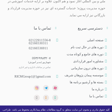
ملي و بين­ المللي آغاز نمود و هم اکنون علاوه بر ارايه خدمات آموزشي در
حوزه مديريت پروژه؛ خدمات گسترده اي نيز در حوزه مديريت قرارداد و
بازرگاني نيز ارايه مي­ نمايد.
دسترسی سریع
تماس با ما
صفحه اصلی
02122911556-8
02166530311
دوره های در حال ثبت نام
02166536911
دوره‌ های جامع و کوتاه مدت
09۳۶۹۹۸۴۲۰۷
مشاوره امور قراردادی
شهبازپور (مدیر آموزش)
تماس در ساعات اداری و غیر اداری​
دوره های درون سازمانی
موسسه پیمان پژوهان شریف
RICMGroup{@}gmail.com
بسته ها و آرشیو برنامه ها
درباره ما
تماس با ما
کلیه حقوق مادری و معنوی این سایت متعلق به گروه مطالعات نظام پیمانکاری محفوظ می باشد. طراحی،