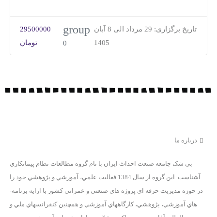
group
تاریخ برگزاری:
29 مرداد الی 8 آبان
29500000
1405
تومان
0
درباره ما
بی ­شک جامعه صنعت احداث ايران با نام گروه مطالعات نظام پيمانکاري
آشناست. اين گروه از سال 1384 فعاليت علمي، آموزشي و پژوهشي خود را
در حوزه مديريت حرفه اي پروژه هاي صنعتي و عمراني کشور با ارايه برنامه­
هاي آموزشي، پژوهشي، کارگاه­هاي آموزشي و همچنين کنفرانس­هاي ملي و