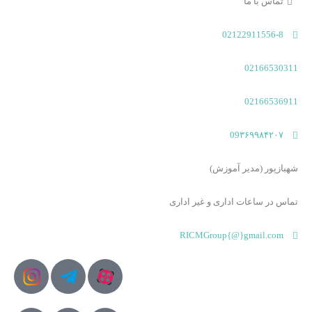
تماس با ما
02122911556-8
02166530311
02166536911
09۳۶۹۹۸۴۲۰۷
شهبازپور (مدیر آموزش)
تماس در ساعات اداری و غیر اداری​
RICMGroup{@}gmail.com