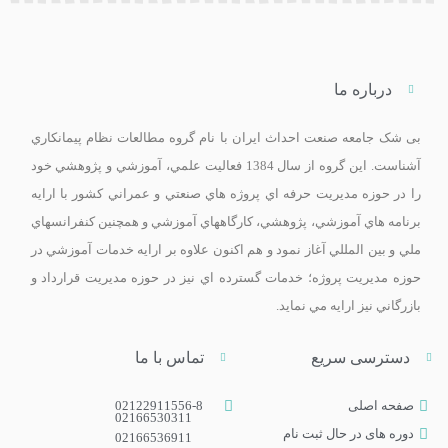
درباره ما
بی ­شک جامعه صنعت احداث ايران با نام گروه مطالعات نظام پيمانکاري
آشناست. اين گروه از سال 1384 فعاليت علمي، آموزشي و پژوهشي خود
را در حوزه مديريت حرفه اي پروژه هاي صنعتي و عمراني کشور با ارايه
برنامه­ هاي آموزشي، پژوهشي، کارگاه­هاي آموزشي و همچنين کنفرانس­هاي
ملي و بين­ المللي آغاز نمود و هم اکنون علاوه بر ارايه خدمات آموزشي در
حوزه مديريت پروژه؛ خدمات گسترده اي نيز در حوزه مديريت قرارداد و
بازرگاني نيز ارايه مي­ نمايد.
دسترسی سریع
تماس با ما
صفحه اصلی
02122911556-8
02166530311
دوره های در حال ثبت نام
02166536911