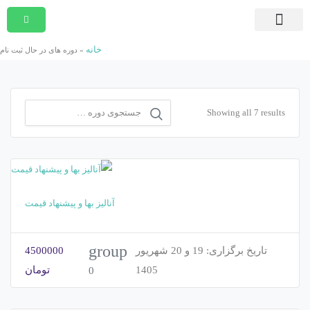
صفحه اصلی
دوره های در حال ثبت نام
دوره های جامع و کوتاه مدت
مشاوره امور قراردادی
دوره های درون سازمانی
موسسه پیمان پژوهان شریف
بسته ها و آرشیو برنامه ها
تماس با ما
خانه
»
دوره های در حال ثبت نام
Showing all 7 results
آنالیز بها و پیشنهاد قیمت
group
تاریخ برگزاری:
19 و 20 شهریور
4500000
1405
تومان
0