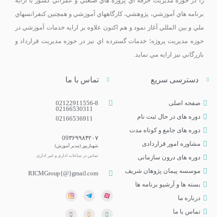
را در حوزه مديريت حرفه اي پروژه هاي صنعتي و عمراني کشور با ارايه
برنامه­ هاي آموزشي، پژوهشي، کارگاه­هاي آموزشي و همچنين کنفرانس­هاي
ملي و بين­ المللي آغاز نمود و هم اکنون علاوه بر ارايه خدمات آموزشي در
حوزه مديريت پروژه؛ خدمات گسترده اي نيز در حوزه مديريت قرارداد و
بازرگاني نيز ارايه مي­ نمايد.
دسترسی سریع
تماس با ما
صفحه اصلی
02122911556-8
02166530311
دوره های در حال ثبت نام
02166536911
دوره‌ های جامع و کوتاه مدت
09۳۶۹۹۸۴۲۰۷
مشاوره امور قراردادی
شهبازپور (مدیر آموزش)
تماس در ساعات اداری و غیر اداری​
دوره های درون سازمانی
موسسه پیمان پژوهان شریف
RICMGroup{@}gmail.com
بسته ها و آرشیو برنامه ها
درباره ما
تماس با ما