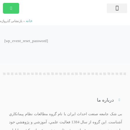
صفحه اصلی
دوره های در حال ثبت نام
دوره های جامع و کوتاه مدت
مشاوره امور قراردادی
دوره های درون سازمانی
موسسه پیمان پژوهان شریف
بسته ها و آرشیو برنامه ها
تماس با ما
خانه
»
بازنشانی گذرواژه
[wp_event_reset_password]
درباره ما
بی ­شک جامعه صنعت احداث ايران با نام گروه مطالعات نظام پيمانکاري
آشناست. اين گروه از سال 1384 فعاليت علمي، آموزشي و پژوهشي خود