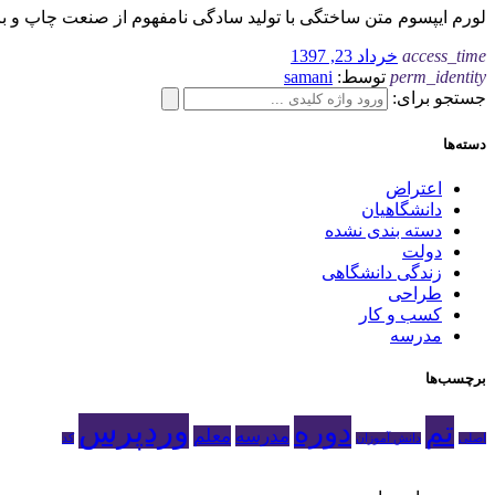
لورم ایپسوم متن ساختگی با تولید سادگی نامفهوم از صنعت چاپ و ب
access_time
خرداد 23, 1397
perm_identity
توسط:
samani
جستجو برای:
دسته‌ها
اعتراض
دانشگاهیان
دسته بندی نشده
دولت
زندگی دانشگاهی
طراحی
کسب و کار
مدرسه
برچسب‌ها
وردپرس
تم
دوره
مدرسه
معلم
اصلی
دانش آموزان
کد