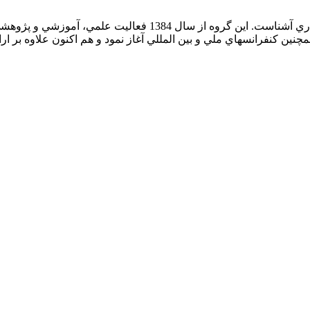
بی ­شک جامعه صنعت احداث ايران با نام گروه مطالعات نظام پيمانک
چنين کنفرانس­هاي ملي و بين­ المللي آغاز نمود و هم اکنون علاوه بر