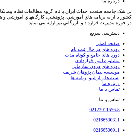
درباره ما
کشور با ارايه برنامه­ هاي آموزشي، پژوهشي، کارگاه­هاي آموزشي و هم
در حوزه مديريت قرارداد و بازرگاني نيز ارايه مي­ نمايد.
دسترسی سریع
صفحه اصلی
دوره های در حال ثبت نام
دوره‌ های جامع و کوتاه مدت
مشاوره امور قراردادی
دوره های درون سازمانی
موسسه پیمان پژوهان شریف
بسته ها و آرشیو برنامه ها
درباره ما
تماس با ما
تماس با ما
02122911556-8
02166530311
02166536911