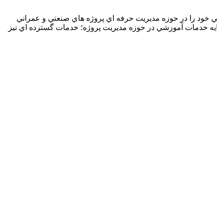
اري آشناست. اين گروه از سال 1384 فعاليت علمي، آموزشي و پژوهشي خود را در حوزه مديريت حرفه اي پروژه هاي صنعتي و عمراني
 ارايه خدمات آموزشي در حوزه مديريت پروژه؛ خدمات گسترده اي نيز