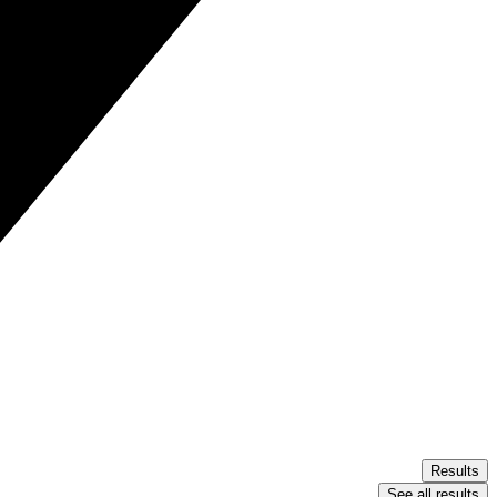
Results
See all results