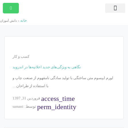
صفحه اصلی
دوره های در حال ثبت نام
دوره های جامع و کوتاه مدت
مشاوره امور قراردادی
دوره های درون سازمانی
موسسه پیمان پژوهان شریف
بسته ها و آرشیو برنامه ها
تماس با ما
خانه
»
دانش آموزان
کسب و کار
نگاهی به ویژگی‌های جدید اعلانیه‌ها در اندروید
لورم ایپسوم متن ساختگی با تولید سادگی نامفهوم از صنعت چاپ و
با استفاده از طراحان…
access_time
فروردین 31, 1397
perm_identity
توسط:
samani