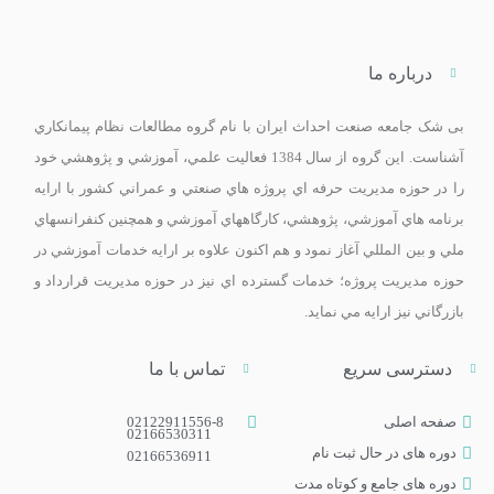
درباره ما
بی ­شک جامعه صنعت احداث ايران با نام گروه مطالعات نظام پيمانکاري
آشناست. اين گروه از سال 1384 فعاليت علمي، آموزشي و پژوهشي خود
را در حوزه مديريت حرفه اي پروژه هاي صنعتي و عمراني کشور با ارايه
برنامه­ هاي آموزشي، پژوهشي، کارگاه­هاي آموزشي و همچنين کنفرانس­هاي
ملي و بين­ المللي آغاز نمود و هم اکنون علاوه بر ارايه خدمات آموزشي در
حوزه مديريت پروژه؛ خدمات گسترده اي نيز در حوزه مديريت قرارداد و
بازرگاني نيز ارايه مي­ نمايد.
دسترسی سریع
تماس با ما
صفحه اصلی
02122911556-8
02166530311
دوره های در حال ثبت نام
02166536911
دوره‌ های جامع و کوتاه مدت