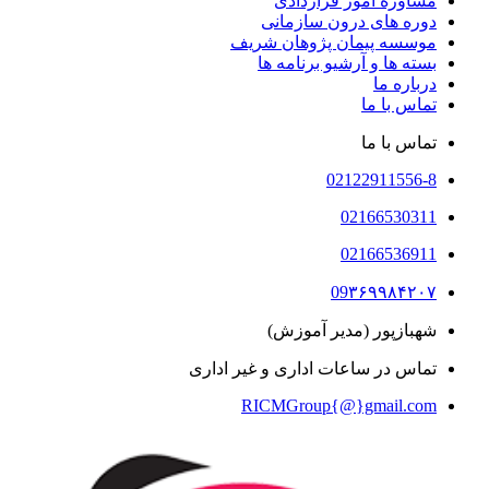
مشاوره امور قراردادی
دوره های درون سازمانی
موسسه پیمان پژوهان شریف
بسته ها و آرشیو برنامه ها
درباره ما
تماس با ما
تماس با ما
02122911556-8
02166530311
02166536911
09۳۶۹۹۸۴۲۰۷
شهبازپور (مدیر آموزش)
تماس در ساعات اداری و غیر اداری​
RICMGroup{@}gmail.com