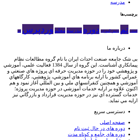
مدرسه
برچسب‌ها
وردپرس
تم
دوره
مدرسه
معلم
اصلی
دانش آموزان
کد
درباره ما
بی ­شک جامعه صنعت احداث ايران با نام گروه مطالعات نظام
پيمانکاري آشناست. اين گروه از سال 1384 فعاليت علمي، آموزشي
و پژوهشي خود را در حوزه مديريت حرفه اي پروژه هاي صنعتي و
عمراني کشور با ارايه برنامه­ هاي آموزشي، پژوهشي، کارگاه­هاي
آموزشي و همچنين کنفرانس­هاي ملي و بين­ المللي آغاز نمود و هم
اکنون علاوه بر ارايه خدمات آموزشي در حوزه مديريت پروژه؛
خدمات گسترده اي نيز در حوزه مديريت قرارداد و بازرگاني نيز
ارايه مي­ نمايد.
دسترسی سریع
صفحه اصلی
دوره های در حال ثبت نام
دوره‌ های جامع و کوتاه مدت