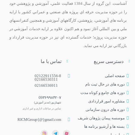
آشناست. اين گروه از سال 1384 فعاليت علمي، آموزشي و پژوهشي خود
را در حوزه مديريت حرفه اي پروژه هاي صنعتي و عمراني کشور با ارايه
برنامه­ هاي آموزشي، پژوهشي، کارگاه­هاي آموزشي و همچنين کنفرانس­هاي
ملي و بين­ المللي آغاز نمود و هم اکنون علاوه بر ارايه خدمات آموزشي در
حوزه مديريت پروژه؛ خدمات گسترده اي نيز در حوزه مديريت قرارداد و
بازرگاني نيز ارايه مي­ نمايد.
دسترسی سریع
تماس با ما
صفحه اصلی
02122911556-8
02166530311
دوره های در حال ثبت نام
02166536911
دوره‌ های جامع و کوتاه مدت
09۳۶۹۹۸۴۲۰۷
مشاوره امور قراردادی
شهبازپور (مدیر آموزش)
تماس در ساعات اداری و غیر اداری​
دوره های درون سازمانی
موسسه پیمان پژوهان شریف
RICMGroup{@}gmail.com
بسته ها و آرشیو برنامه ها
درباره ما