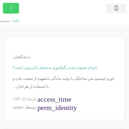
صفحه اصلی
دوره های در حال ثبت نام
دوره های جامع و کوتاه مدت
مشاوره امور قراردادی
دوره های درون سازمانی
موسسه پیمان پژوهان شریف
بسته ها و آرشیو برنامه ها
تماس با ما
خانه
»
مدرسه
دانشگاهیان
اجرای مصوبه جدید رگولاتوری به‌معنای پایان وس است؟
لورم ایپسوم متن ساختگی با تولید سادگی نامفهوم از صنعت چاپ و
با استفاده از طراحان…
access_time
خرداد 23, 1397
perm_identity
توسط:
samani