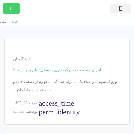
صفحه اصلی
دوره های در حال ثبت نام
دوره های جامع و کوتاه مدت
مشاوره امور قراردادی
دوره های درون سازمانی
موسسه پیمان پژوهان شریف
بسته ها و آرشیو برنامه ها
تماس با ما
خانه
»
اصلی
دانشگاهیان
اجرای مصوبه جدید رگولاتوری به‌معنای پایان وس است؟
لورم ایپسوم متن ساختگی با تولید سادگی نامفهوم از صنعت چاپ و
با استفاده از طراحان…
access_time
خرداد 23, 1397
perm_identity
توسط:
samani