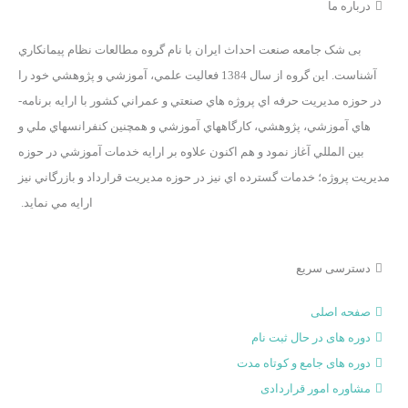
درباره ما
بی ­شک جامعه صنعت احداث ايران با نام گروه مطالعات نظام پيمانکاري
آشناست. اين گروه از سال 1384 فعاليت علمي، آموزشي و پژوهشي خود را
در حوزه مديريت حرفه اي پروژه هاي صنعتي و عمراني کشور با ارايه برنامه­
هاي آموزشي، پژوهشي، کارگاه­هاي آموزشي و همچنين کنفرانس­هاي ملي و
بين­ المللي آغاز نمود و هم اکنون علاوه بر ارايه خدمات آموزشي در حوزه
مديريت پروژه؛ خدمات گسترده اي نيز در حوزه مديريت قرارداد و بازرگاني نيز
ارايه مي­ نمايد.
دسترسی سریع
صفحه اصلی
دوره های در حال ثبت نام
دوره‌ های جامع و کوتاه مدت
مشاوره امور قراردادی