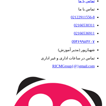
تماس با ما
تماس با ما
02122911556-8
02166530311
02166536911
09۳۶۹۹۸۴۲۰۷
شهبازپور (مدیر آموزش)
تماس در ساعات اداری و غیر اداری​
RICMGroup{@}gmail.com