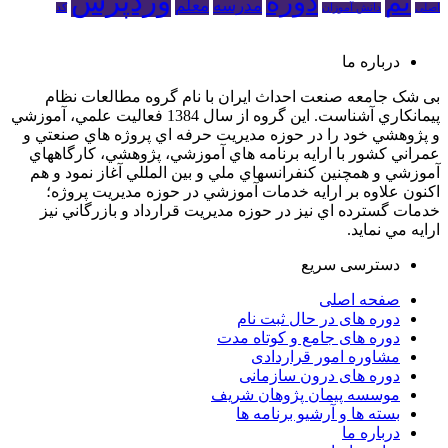
وردپرس
تم
دوره
مدرسه
معلم
اصلی
دانش آموزان
کد
درباره ما
بی ­شک جامعه صنعت احداث ايران با نام گروه مطالعات نظام
پيمانکاري آشناست. اين گروه از سال 1384 فعاليت علمي، آموزشي
و پژوهشي خود را در حوزه مديريت حرفه اي پروژه هاي صنعتي و
عمراني کشور با ارايه برنامه­ هاي آموزشي، پژوهشي، کارگاه­هاي
آموزشي و همچنين کنفرانس­هاي ملي و بين­ المللي آغاز نمود و هم
اکنون علاوه بر ارايه خدمات آموزشي در حوزه مديريت پروژه؛
خدمات گسترده اي نيز در حوزه مديريت قرارداد و بازرگاني نيز
ارايه مي­ نمايد.
دسترسی سریع
صفحه اصلی
دوره های در حال ثبت نام
دوره‌ های جامع و کوتاه مدت
مشاوره امور قراردادی
دوره های درون سازمانی
موسسه پیمان پژوهان شریف
بسته ها و آرشیو برنامه ها
درباره ما